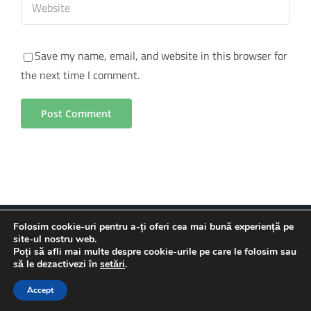
Save my name, email, and website in this browser for
the next time I comment.
Copyright © 2020 Hargita Megye Tanácsa. Minden jog fenntartva.
Folosim cookie-uri pentru a-ți oferi cea mai bună experiență pe
site-ul nostru web.
Copyright © 2020 Consiliul Județean Harghita. Toate drepturile
Poți să afli mai multe despre cookie-urile pe care le folosim sau
rezervate.
să le dezactivezi în
setări
.
Facebook
X
Instagram
Pinterest
Accept