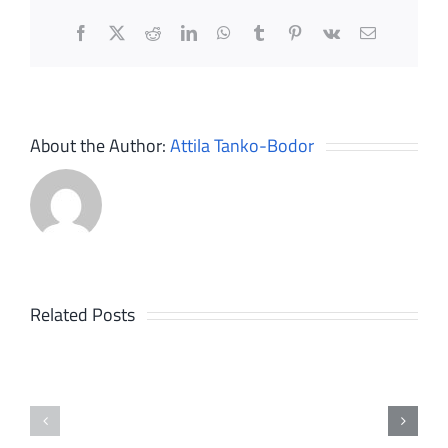
Facebook
X
Reddit
LinkedIn
WhatsApp
Tumblr
Pinterest
Vk
Email
About the Author:
Attila Tanko-Bodor
Related Posts
21
30